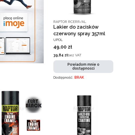
Kod producenta
RAPTOR RCERR/AL
Lakier do zacisków
czerwony spray 357ml
PRODUCENT
UPOL
Cena
49,00 zł
Cena
39,84 zł
bez VAT
Powiadom mnie o
dostępności
Dostępność:
BRAK