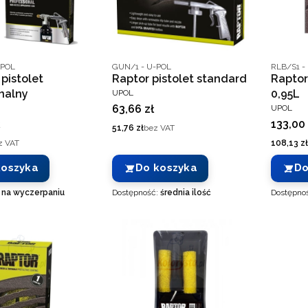
nta
Kod producenta
Kod prod
POL
GUN/1 - U-POL
RLB/S1 -
pistolet
Raptor pistolet standard
Raptor
PRODUCENT
nalny
0,95L
UPOL
T
PRODUC
Cena
63,66 zł
UPOL
Cena
133,00 
Cena
51,76 zł
bez VAT
Cena
z VAT
108,13 zł
koszyka
Do koszyka
Do
:
na wyczerpaniu
Dostępność:
średnia ilość
Dostępno