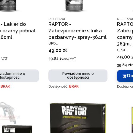
nta
Kod producenta
Kod prod
REEGC/AL
REEFB/A
- Lakier do
RAPTOR -
RAPTO
w czarny półmat
Zabezpieczenie silnika
Zabezp
360ml
bezbarwny- spray-364ml
czarny
T
PRODUCENT
363ml
UPOL
PRODUC
Cena
49,00 zł
UPOL
Cena
49,00 
Cena
 VAT
39,84 zł
bez VAT
Cena
39,84 zł
iadom mnie o
Powiadom mnie o
Do
dostępności
dostępności
:
BRAK
Dostępność:
BRAK
Dostępno