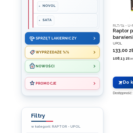
NOVOL
SATA
Kod produce
RLT/S1 - U-
Raptor 
barwieni
SPRZĘT LAKIERNICZY
PRODUCEN
UPOL
Cena
133,00 zł
WYPRZEDAŻE %%
Cena
108,13 zł
be
NOWOŚCI
Do 
PROMOCJE
Dostępność
Koniec menu
Filtry
w kategorii: RAPTOR - UPOL