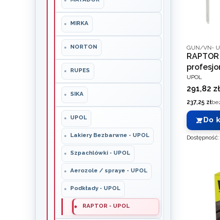
MIRKA
Kod produce
NORTON
GUN/VN- U
RAPTOR 
profesjo
RUPES
PRODUCEN
UPOL
Cena
291,82 zł
SIKA
Cena
237,25 zł
be
UPOL
Do 
Lakiery Bezbarwne - UPOL
Dostępność
Szpachlówki - UPOL
Aerozole / spraye - UPOL
Podkłady - UPOL
RAPTOR - UPOL