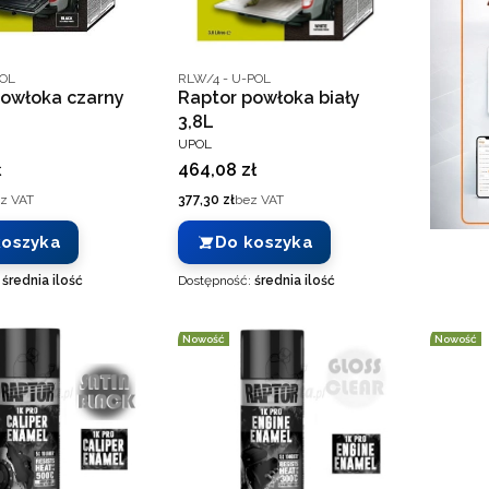
nta
Kod producenta
POL
RLW/4 - U-POL
powłoka czarny
Raptor powłoka biały
3,8L
T
PRODUCENT
UPOL
Cena
ł
464,08 zł
Cena
z VAT
377,30 zł
bez VAT
koszyka
Do koszyka
:
średnia ilość
Dostępność:
średnia ilość
Nowość
Nowość