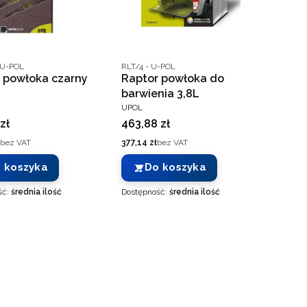
ucenta
Kod producenta
 U-POL
RLT/4 - U-POL
 powłoka czarny
Raptor powłoka do
barwienia 3,8L
ENT
PRODUCENT
UPOL
Cena
zł
463,88 zł
Cena
bez VAT
377,14 zł
bez VAT
 koszyka
Do koszyka
ść:
średnia ilość
Dostępność:
średnia ilość