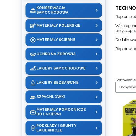
TECHNO
KONSERWACJA
SAMOCHODOWA
Raptor to o
W kategorii
MATERIAŁY POLERSKIE
przyczepno
Dodatkowo 
MATERIAŁY ŚCIERNE
Raptor w o
OCHRONA ZDROWIA
LAKIERY SAMOCHODOWE
List
Sortowanie
LAKIERY BEZBARWNE
Domyślne
SZPACHLÓWKI
MATERIAŁY POMOCNICZE
DO LAKIERNI
PODKŁADY I GRUNTY
LAKIERNICZE