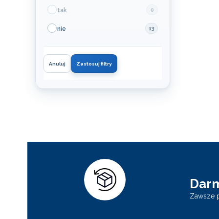
tak
0
nie
13
Anuluj
Zastosuj filtry
Dar
Zawsze p