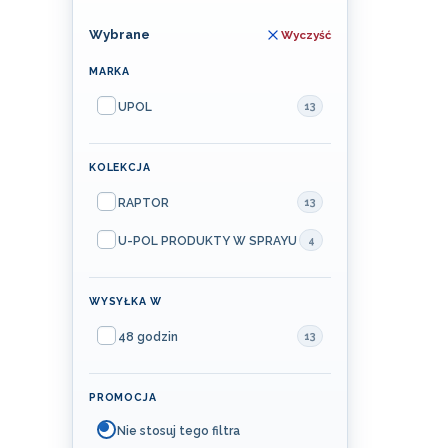
Wybrane
Wyczyść
MARKA
Marka
UPOL
13
KOLEKCJA
Kolekcja
RAPTOR
13
U-POL PRODUKTY W SPRAYU
4
WYSYŁKA W
Wysyłka w
48 godzin
13
PROMOCJA
Nie stosuj tego filtra