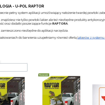
LOGIA - U-POL RAPTOR
becnie pełny system aplikacji umożliwiający nałożenie twardej powłoki zab
 znajdziesz nie tylko powłoki lakier ale też niezbędne produkty antykorozyj
ść oraz dodatki poszerzające funkcje
RAPTORA
.
zamieszczono niezbędne do aplikacji narzędzia.
pakowaniach do barwienia uzupełniamy również ofertą
lakierów z system
a produktów
:
Nowość