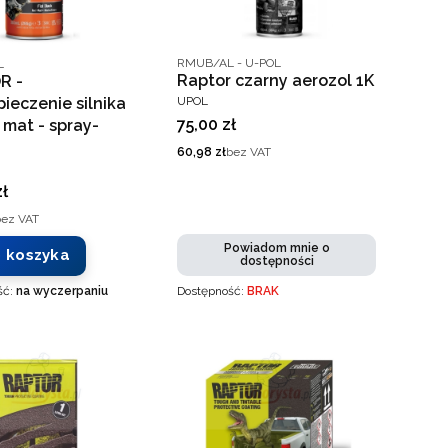
Kod producenta
ucenta
RMUB/AL - U-POL
L
Raptor czarny aerozol 1K
R -
PRODUCENT
ieczenie silnika
UPOL
Cena
75,00 zł
 mat - spray-
Cena
60,98 zł
bez VAT
ENT
zł
bez VAT
Powiadom mnie o
 koszyka
dostępności
ść:
na wyczerpaniu
Dostępność:
BRAK