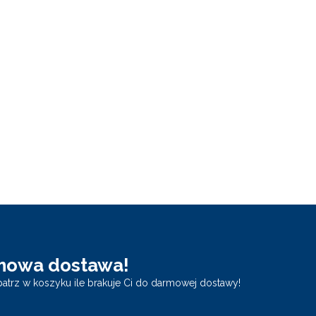
mowa dostawa!
atrz w koszyku ile brakuje Ci do darmowej dostawy!