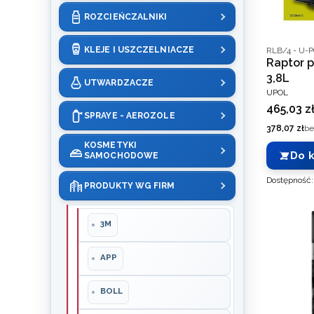
ROZCIEŃCZALNIKI
Kod produce
KLEJE I USZCZELNIACZE
RLB/4 - U-
Raptor 
3,8L
UTWARDZACZE
PRODUCEN
UPOL
Cena
465,03 z
SPRAYE - AEROZOLE
Cena
378,07 zł
be
KOSMETYKI
Do 
SAMOCHODOWE
Dostępność
PRODUKTY WG FIRM
3M
APP
BOLL