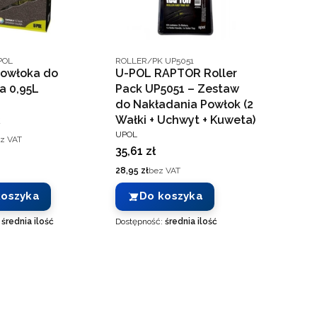
nta
Kod producenta
POL
ROLLER/PK UP5051
powłoka do
U-POL RAPTOR Roller
a 0,95L
Pack UP5051 – Zestaw
T
do Nakładania Powłok (2
Wałki + Uchwyt + Kuweta)
PRODUCENT
UPOL
z VAT
Cena
35,61 zł
Cena
28,95 zł
bez VAT
koszyka
Do koszyka
:
średnia ilość
Dostępność:
średnia ilość