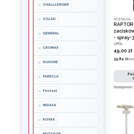
CHALLLENGER
Kod produce
COLAD
RCESB/AL
RAPTOR 
zaciskó
GENERAL
- spray-
PRODUCEN
UPOL
CROMAX
Cena
49,00 zł
Cena
39,84 zł
bez
DUXONE
Pow
FARECLA
Dostępność
Festool
INDASA
KOVAX
MATADOR