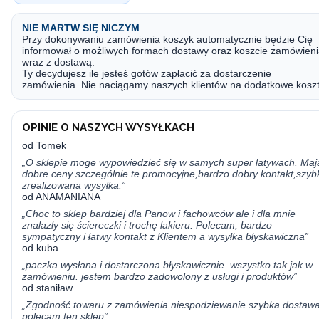
NIE MARTW SIĘ NICZYM
Przy dokonywaniu zamówienia koszyk automatycznie będzie Cię
informował o możliwych formach dostawy oraz koszcie zamówien
wraz z dostawą.
Ty decydujesz ile jesteś gotów zapłacić za dostarczenie
zamówienia. Nie naciągamy naszych klientów na dodatkowe koszt
OPINIE O NASZYCH WYSYŁKACH
od Tomek
„O sklepie moge wypowiedzieć się w samych super latywach. Maj
dobre ceny szczególnie te promocyjne,bardzo dobry kontakt,szyb
zrealizowana wysyłka.”
od ANAMANIANA
„Choc to sklep bardziej dla Panow i fachowców ale i dla mnie
znalazły się ściereczki i trochę lakieru. Polecam, bardzo
sympatyczny i łatwy kontakt z Klientem a wysyłka błyskawiczna”
od kuba
„paczka wysłana i dostarczona błyskawicznie. wszystko tak jak w
zamówieniu. jestem bardzo zadowolony z usługi i produktów”
od staniław
„Zgodność towaru z zamówienia niespodziewanie szybka dostaw
polecam ten sklep”