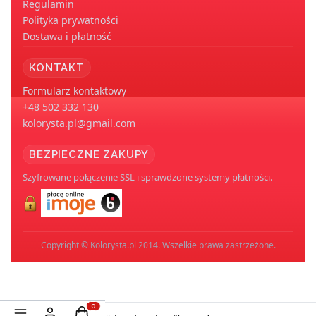
Regulamin
Polityka prywatności
Dostawa i płatność
KONTAKT
Formularz kontaktowy
+48 502 332 130
kolorysta.pl@gmail.com
BEZPIECZNE ZAKUPY
Szyfrowane połączenie SSL i sprawdzone systemy płatności.
Copyright © Kolorysta.pl 2014. Wszelkie prawa zastrzeżone.
Produkty w koszyku: 0. Zobacz szczegóły