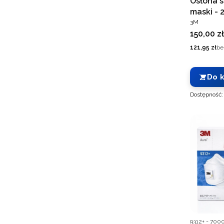
Osłona s
maski - 
PRODUCEN
3M
Cena
150,00 zł
Cena
121,95 zł
be
Do 
Dostępność
Kod produce
9312+ - 700