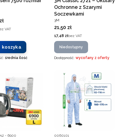
serii 7500 rozmiar
3M Classic 2721 – Okulary
Ochronne z Szarymi
ENT
Soczewkami
PRODUCENT
zł
3M
Cena
21,50 zł
ez VAT
Cena
17,48 zł
bez VAT
 koszyka
Niedostępny
ść:
średnia ilość
Dostępność:
wycofany z oferty
ucenta
Kod producenta
52 - 6900
0060101