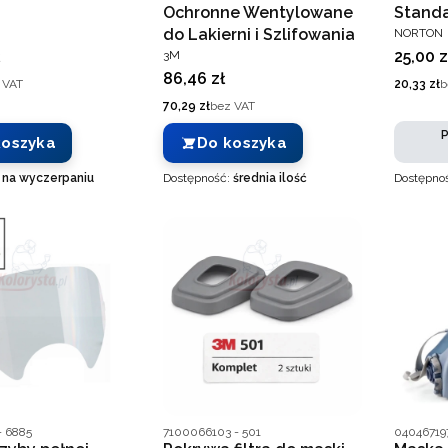
Ochronne Wentylowane
Standa
T
PRODUC
do Lakierni i Szlifowania
NORTON
PRODUCENT
Cena
25,00 z
3M
Cena
86,46 zł
Cena
 VAT
20,33 zł
b
Cena
70,29 zł
bez VAT
P
koszyka
Do koszyka
:
na wyczerpaniu
Dostępność:
średnia ilość
Dostępno
nta
Kod producenta
Kod prod
- 6885
7100066103 - 501
04046719