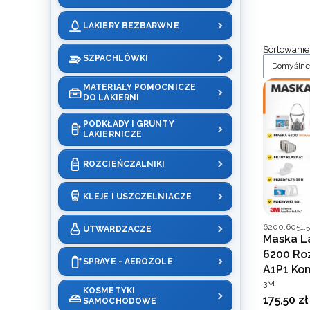
LAKIERY BEZBARWNE
List
Sortowanie
SZPACHLÓWKI
Domyślne
MATERIAŁY POMOCNICZE
DO LAKIERNI
PODKŁADY I GRUNTY
LAKIERNICZE
ROZCIEŃCZALNIKI
KLEJE I USZCZELNIACZE
Kod produce
6200.6051.5
UTWARDZACZE
Maska L
6200 Roz
SPRAYE - AEROZOLE
A1P1 Ko
PRODUCEN
3M
KOSMETYKI
Cena
175,50 zł
SAMOCHODOWE