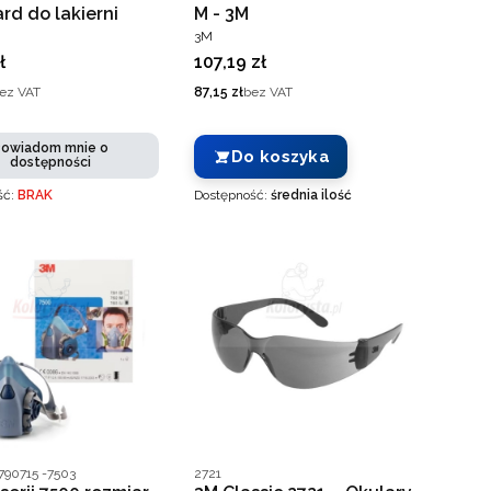
rd do lakierni
M - 3M
ENT
PRODUCENT
3M
Cena
ł
107,19 zł
Cena
ez VAT
87,15 zł
bez VAT
owiadom mnie o
Do koszyka
dostępności
ść:
BRAK
Dostępność:
średnia ilość
ucenta
Kod producenta
790715 -7503
2721