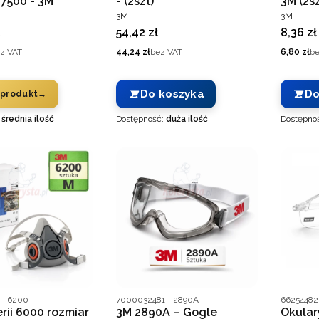
7500 - 3M
- (2szt)
3M (2sz
T
PRODUCENT
PRODUC
3M
3M
Cena
Cena
54,42 zł
8,36 zł
Cena
Cena
z VAT
44,24 zł
bez VAT
6,80 zł
be
Do koszyka
Do
 produkt
:
średnia ilość
Dostępność:
duża ilość
Dostępno
nta
Kod producenta
Kod prod
 - 6200
7000032481 - 2890A
66254482
rii 6000 rozmiar
3M 2890A – Gogle
Okular