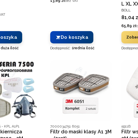
Cena
13,89 zł
bez VAT
L XL X
PRODUC
BOLL
VAT
Cena
81,04 z
Cena
65,89 zł
koszyka
Do koszyka
Zobac
:
duża ilość
Dostępność:
średnia ilość
Dostępno
nta
Kod producenta
Kod prod
 - KPL A1P1
7000034751 6051
5911B
kiernicza
Filtr do maski klasy A1 3M
Filtr 