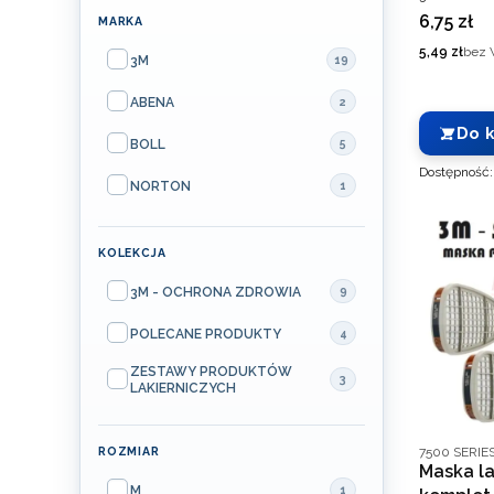
Cena
6,75 zł
MARKA
Marka
Cena
5,49 zł
bez 
3M
19
ABENA
2
Do 
BOLL
5
Dostępność
NORTON
1
KOLEKCJA
Kolekcja
3M - OCHRONA ZDROWIA
9
POLECANE PRODUKTY
4
ZESTAWY PRODUKTÓW
3
LAKIERNICZYCH
Kod produce
ROZMIAR
7500 SERIES
Maska la
ROZMIAR
M
1