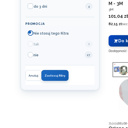
M - 3M
do 3 dni
4
PRODUCEN
3M
Cena
101,04 zł
Cena
PROMOCJA
82,15 zł
bez
Nie stosuj tego filtra
Do 
tak
0
Dostępność
nie
27
Anuluj
Zastosuj filtry
Kod produce
7100188168