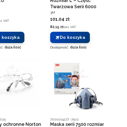
t)
Rozmiar L – Część
ENT
Twarzowa Serii 6000
PRODUCENT
3M
Cena
101,04 zł
z VAT
Cena
82,15 zł
bez VAT
 koszyka
Do koszyka
ść:
duża ilość
Dostępność:
duża ilość
ucenta
Kod producenta
025
7000104177 -7502
y ochronne Norton
Maska serii 7500 rozmiar