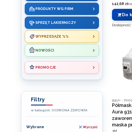
Cena
142,68 zł
be
PRODUKTY WG FIRM
Do 
SPRZĘT LAKIERNICZY
Dostępność
WYPRZEDAŻE %%
NOWOŚCI
PROMOCJE
Koniec menu
Filtry
Kod produce
9312+ - 700
Półmaska
w kategorii: OCHRONA ZDROWIA
Aura 931
zaworem
maska p
Wybrane
Wyczyść
PRODUCEN
3M