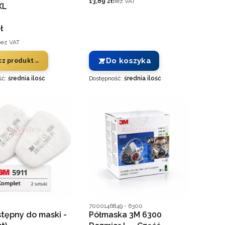
Cena
13,89 zł
bez VAT
XL
ENT
ł
bez VAT
Do koszyka
z produkt
ść:
średnia ilość
Dostępność:
średnia ilość
ucenta
Kod producenta
7000146849 - 6300
wstępny do maski -
Półmaska 3M 6300