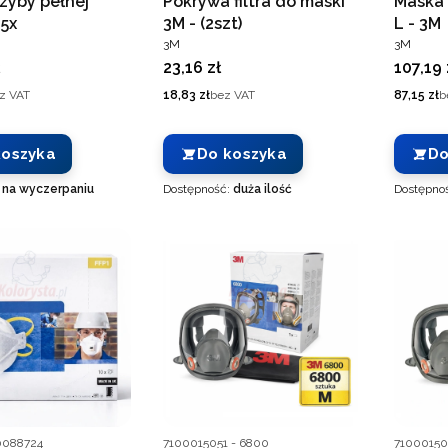
zyby pełnej
Pokrywa filtra do maski
Maska 
25x
3M - (2szt)
L - 3M
T
PRODUCENT
PRODUC
3M
3M
Cena
Cena
23,16 zł
107,19 
Cena
Cena
z VAT
18,83 zł
bez VAT
87,15 zł
b
koszyka
Do koszyka
Do
:
na wyczerpaniu
Dostępność:
duża ilość
Dostępno
nta
Kod producenta
Kod prod
0088724
7100015051 - 6800
71000150