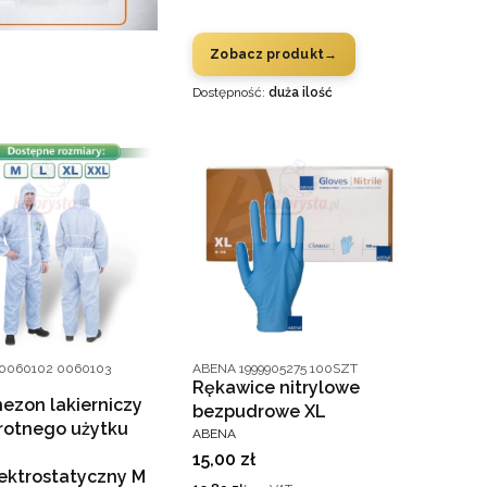
Zobacz produkt
Dostępność:
duża ilość
ucenta
Kod producenta
 0060102 0060103
ABENA 1999905275 100SZT
Rękawice nitrylowe
ezon lakierniczy
bezpudrowe XL
rotnego użytku
PRODUCENT
ABENA
Cena
15,00 zł
ektrostatyczny M