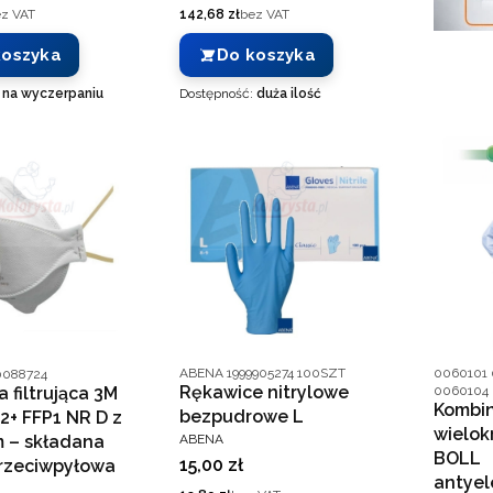
Cena
z VAT
142,68 zł
bez VAT
koszyka
Do koszyka
:
na wyczerpaniu
Dostępność:
duża ilość
Kod producenta
Kod prod
nta
ABENA 1999905274 100SZT
0060101
0088724
Rękawice nitrylowe
 filtrująca 3M
0060104
Kombin
bezpudrowe L
2+ FFP1 NR D z
wielok
PRODUCENT
 – składana
ABENA
BOLL
Cena
15,00 zł
rzeciwpyłowa
antyel
T