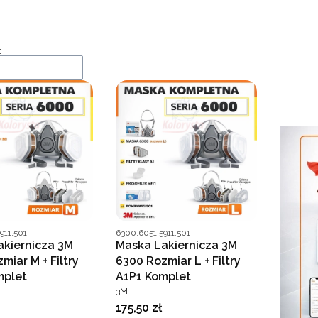
a produktów
:
nta
Kod producenta
911.501
6300.6051.5911.501
akiernicza 3M
Maska Lakiernicza 3M
miar M + Filtry
6300 Rozmiar L + Filtry
mplet
A1P1 Komplet
T
PRODUCENT
3M
Cena
175,50 zł