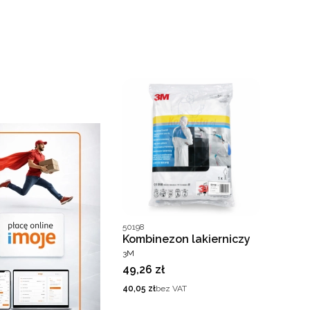
Kod producenta
50198
Kombinezon lakierniczy
PRODUCENT
3M
Cena
49,26 zł
Cena
40,05 zł
bez VAT