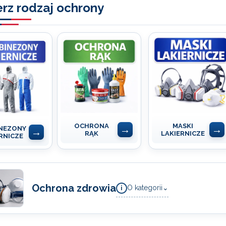
rz rodzaj ochrony
OCHRONA
MASKI
NEZONY
RĄK
LAKIERNICZE
RNICZE
Ochrona zdrowia
O kategorii
⌄
i