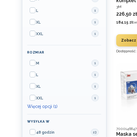
komplet 
PRODUCEN
3M
L
1
Cena
226,50 zł
Cena
XL
1
184,15 zł
be
XXL
1
Zobacz
Dostępność
ROZMIAR
ROZMIAR
M
1
L
1
XL
1
XXL
1
Więcej opcji (1)
WYSYŁKA W
Wysyłka w
Kod produce
7000146847
48 godzin
23
Maska se