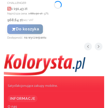
PRODUCENT
CHALLENGER
Cena promocyjna
1 191,43 zł
Najniższa cena:
1 881,90 zł
-37%
Cena
968,64 zł
bez VAT
Do koszyka
Dostępność:
na wyczerpaniu
Satysfakcjonujące zakupy mobilne.
INFORMACJE
O nas