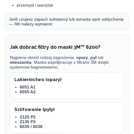
przemysł i warsztat
Jeśli czujesz zapach substancji lub wzrasta opór oddychania
— filtr należy wymienić.
Jak dobrać filtry do maski 3M™ 6200?
Najpierw określ rodzaj zagrożenia:
opary
,
pył
lub
mieszanka
. Maska współpracuje z filtrami 3M dzięki
systemowi bagnetowemu.
Lakiernictwo (opary)
6051 A1
6055 A2
Szlifowanie (pyły)
2125 P2
2135 P3
6035 / 6038