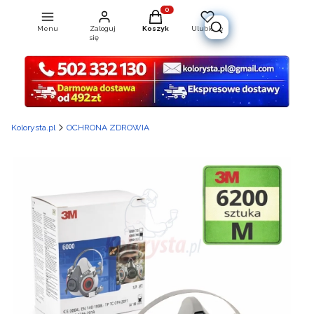
Produkty w koszyku: 0. Zobacz szcz
Menu
Zaloguj
Koszyk
Ulubione
Otwórz wyszukiwarkę
się
Kolorysta.pl
OCHRONA ZDROWIA
Etykiety