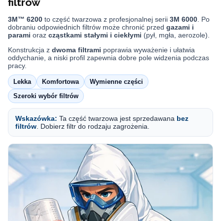
filtrów
3M™ 6200
to część twarzowa z profesjonalnej serii
3M 6000
. Po
dobraniu odpowiednich filtrów może chronić przed
gazami i
parami
oraz
cząstkami stałymi i ciekłymi
(pył, mgła, aerozole).
Konstrukcja z
dwoma filtrami
poprawia wyważenie i ułatwia
oddychanie, a niski profil zapewnia dobre pole widzenia podczas
pracy.
Lekka
Komfortowa
Wymienne części
Szeroki wybór filtrów
Wskazówka:
Ta część twarzowa jest sprzedawana
bez
filtrów
. Dobierz filtr do rodzaju zagrożenia.