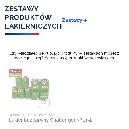
ZESTAWY
PRODUKTÓW
Zestawy
LAKIERNICZYCH
Czy wiedziałeś, że kupując produkty w zestawach możesz
nabywać je taniej? Zobacz listę produktów w zestawach.
Okazja
Nowość
Kod producenta
CL2600+CL6600 Challenger
Lakier bezbarwny Challenger KPL15L