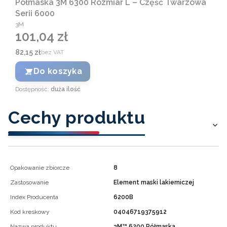
Półmaska 3M 6300 Rozmiar L – Część Twarzowa
Serii 6000
PRODUCENT
3M
101,04 zł
Cena
Cena
82,15 zł
bez VAT
Do koszyka
Dostępność:
duża ilość
Cechy produktu
Opakowanie zbiorcze
8
Zastosowanie
Element maski lakierniczej
Index Producenta
6200B
Kod kreskowy
04046719375912
Nazwa produktu
3M™ 6200 Półmaska