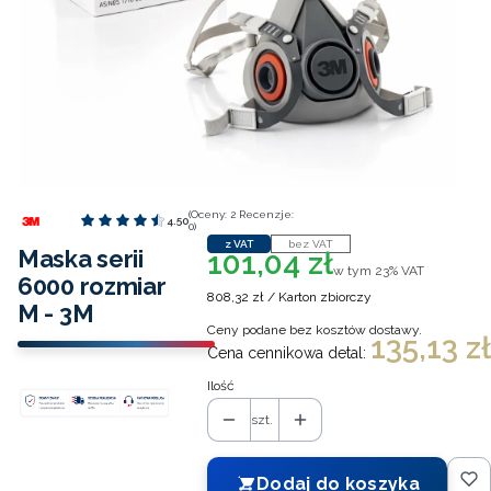
(Oceny: 2 Recenzje:
4.50
0)
z VAT
bez VAT
Maska serii
101,04 zł
Cena
w tym 23% VAT
w tym
23%
VAT
6000 rozmiar
808,32 zł / Karton zbiorczy
M - 3M
Ceny podane bez kosztów dostawy.
135,13 zł
Cena cennikowa detal:
Ilość
szt.
Dodaj do koszyka