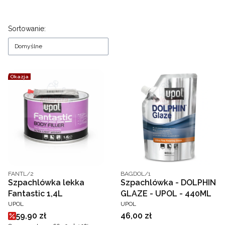
Lista produktów
Sortowanie:
Domyślne
Okazja
Kod producenta
Kod producenta
FANTL/2
BAGDOL/1
Szpachlówka lekka
Szpachlówka - DOLPHIN
Fantastic 1,4L
GLAZE - UPOL - 440ML
PRODUCENT
PRODUCENT
UPOL
UPOL
Cena promocyjna
Cena
59,90 zł
46,00 zł