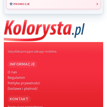
PROMOCJE
Koniec menu
Satysfakcjonujące zakupy mobilne.
INFORMACJE
O nas
Regulamin
Polityka prywatności
Dostawa i płatność
KONTAKT
Formularz kontaktowy