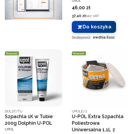
UPOL
Cena
46,00 zł
Cena
37,40 zł
bez VAT
Do koszyka
Dostępność:
średnia ilość
Nowość
Nowość
Kod producenta
Kod producenta
DOLST/TU
UPOLE/2
Szpachla 1K w Tubie
U-POL Extra Szpachla
200g Dolphin U-POL
Poliestrowa
PRODUCENT
Uniwersalna 1,1L z
UPOL