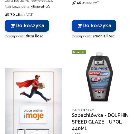
Cena regularna:
66,50 zł
-10%
Cena
37,40 zł
bez VAT
Najniższa cena:
58,90 zł
+2%
Cena
48,70 zł
bez VAT
Do koszyka
Do koszyka
Dostępność:
duża ilość
Dostępność:
średnia ilość
Nowość
Kod producenta
BAGDOLSG/1
Szpachlówka - DOLPHIN
SPEED GLAZE - UPOL -
440ML
PRODUCENT