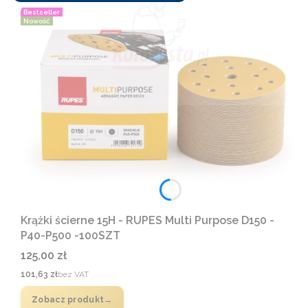
Bestseller
Nowość
Krążki ścierne 15H - RUPES Multi Purpose D150 -
P40-P500 -100SZT
Cena
125,00 zł
Cena
101,63 zł
bez VAT
Zobacz produkt