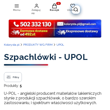
Produkty w koszyku: 0. Zobacz szcz
Menu
Zaloguj
Koszyk
Ulubione
Otwórz wyszukiwarkę
się
Kolorysta.pl
PRODUKTY WG FIRM
UPOL
Szpachlówki - UPOL
Filtry
Produkty:
5
U-POL - angielski producent materiałów lakierniczych
słynie z produkcji szpachlówek, o bardzo szerokim
zastosowaniu, i spektrum właściwości użytkowych.