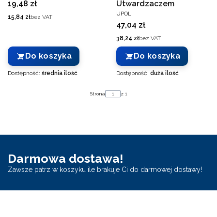
Cena
19,48 zł
Utwardzaczem
PRODUCENT
UPOL
Cena
15,84 zł
bez VAT
Cena
47,04 zł
Cena
38,24 zł
bez VAT
Do koszyka
Do koszyka
Dostępność:
średnia ilość
Dostępność:
duża ilość
Strona
z 1
Darmowa dostawa!
Zawsze patrz w koszyku ile brakuje Ci do darmowej dostawy!