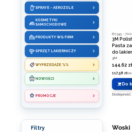
SPRAYE - AEROZOLE
KOSMETYKI
SAMOCHODOWE
Kod produce
80345 - 70
PRODUKTY WG FIRM
3M Polis
Pasta z
SPRZĘT LAKIERNICZY
do lakie
PRODUCEN
3M
Cena
144,62 z
WYPRZEDAŻE %%
Cena
117,58 zł
be
NOWOŚCI
Do 
Dostępność
PROMOCJE
Koniec menu
Woski 
Filtry