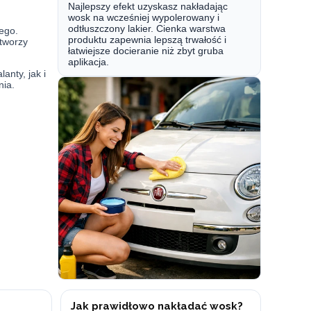
Najlepszy efekt uzyskasz nakładając
wosk na wcześniej wypolerowany i
odtłuszczony lakier. Cienka warstwa
ego.
produktu zapewnia lepszą trwałość i
 tworzy
łatwiejsze docieranie niż zbyt gruba
aplikacja.
anty, jak i
nia.
Jak prawidłowo nakładać wosk?