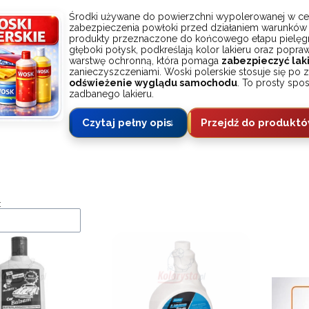
Środki używane do powierzchni wypolerowanej w cel
zabezpieczenia powłoki przed działaniem warunków
produkty przeznaczone do końcowego etapu pielęgn
głęboki połysk, podkreślają kolor lakieru oraz popra
warstwę ochronną, która pomaga
zabezpieczyć lak
zanieczyszczeniami. Woski polerskie stosuje się po z
odświeżenie wyglądu samochodu
. To prosty spo
zadbanego lakieru.
Czytaj pełny opis
Przejdź do produkt
a produktów
: