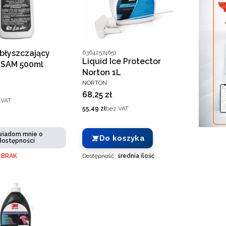
Kod producenta
błyszczający
63642574651
Liquid Ice Protector
SAM 500ml
Norton 1L
T
PRODUCENT
NORTON
Cena
68,25 zł
 VAT
Cena
55,49 zł
bez VAT
iadom mnie o
Do koszyka
dostępności
:
BRAK
Dostępność:
średnia ilość