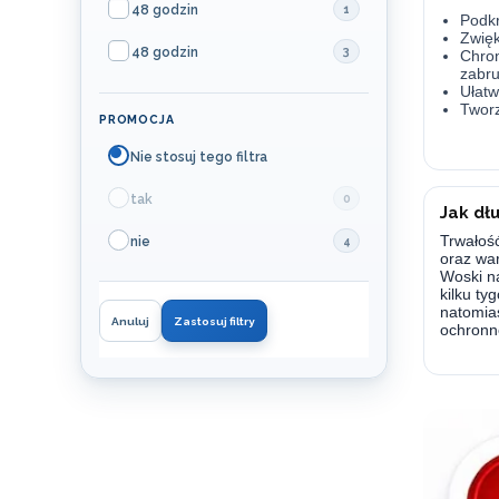
48 godzin
1
Podkr
Zwięk
48 godzin
3
Chron
zabr
Ułatw
Tworz
PROMOCJA
Nie stosuj tego filtra
tak
0
Jak dł
Trwałość
nie
4
oraz wa
Woski na
kilku ty
natomia
Anuluj
Zastosuj filtry
ochronn