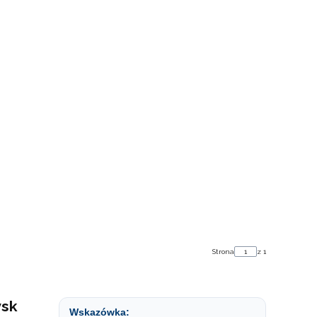
Strona
z 1
ysk
Wskazówka: