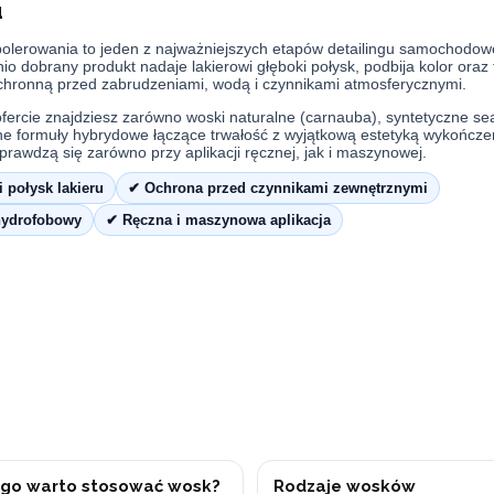
u
olerowania to jeden z najważniejszych etapów detailingu samochodow
o dobrany produkt nadaje lakierowi głęboki połysk, podbija kolor oraz
chronną przed zabrudzeniami, wodą i czynnikami atmosferycznymi.
fercie znajdziesz zarówno woski naturalne (carnauba), syntetyczne seal
 formuły hybrydowe łączące trwałość z wyjątkową estetyką wykończe
prawdzą się zarówno przy aplikacji ręcznej, jak i maszynowej.
 połysk lakieru
✔ Ochrona przed czynnikami zewnętrznymi
hydrofobowy
✔ Ręczna i maszynowa aplikacja
go warto stosować wosk?
Rodzaje wosków