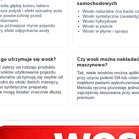
samochodowych
eśla głębię koloru lakieru
sza połysk i efekt wizualny auta
Woski naturalne (na bazie c
i powierzchnię przed
Woski syntetyczne (sealanty
udzeniami
Woski hybrydowe
ia późniejsze mycie pojazdu
Woski w paście
y efekt odpychania wody
Woski w płynie i sprayu
ugo utrzymuje się wosk?
Czy wosk można nakłada
maszynowo?
 zależy od rodzaju produktu
runków użytkowania pojazdu.
Tak, wiele wosków można apli
turalne utrzymują się zwykle od
przy użyciu polerki DA lub rotac
godni do około dwóch miesięcy,
miękkimi padami wykończeniow
st syntetyczne preparaty
Metoda ręczna pozostaje jedna
e mogą działać znacznie dłużej.
najczęściej stosowana przy wo
premium.