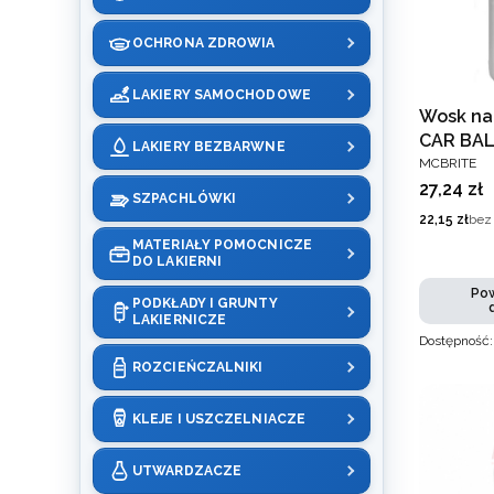
OCHRONA ZDROWIA
LAKIERY SAMOCHODOWE
Wosk na
CAR BAL
LAKIERY BEZBARWNE
PRODUCEN
MCBRITE
Cena
27,24 zł
SZPACHLÓWKI
Cena
22,15 zł
bez
MATERIAŁY POMOCNICZE
DO LAKIERNI
Pow
PODKŁADY I GRUNTY
LAKIERNICZE
Dostępność
ROZCIEŃCZALNIKI
KLEJE I USZCZELNIACZE
UTWARDZACZE