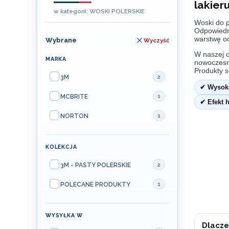
lakier
w kategorii: WOSKI POLERSKIE
Woski do p
Odpowiedni
warstwę o
Wybrane
Wyczyść
W naszej o
MARKA
nowoczesne
Marka
Produkty s
3M
2
✔ Wysoki
MCBRITE
1
✔ Efekt 
NORTON
1
KOLEKCJA
Kolekcja
3M - PASTY POLERSKIE
2
POLECANE PRODUKTY
1
WYSYŁKA W
Dlacze
Wysyłka w