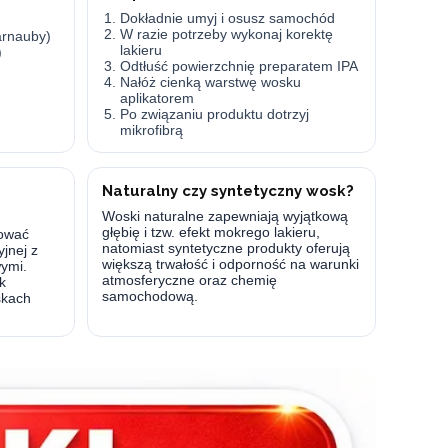
Dokładnie umyj i osusz samochód
W razie potrzeby wykonaj korektę
arnauby)
lakieru
)
Odtłuść powierzchnię preparatem IPA
Nałóż cienką warstwę wosku
aplikatorem
Po związaniu produktu dotrzyj
mikrofibrą
ć
Naturalny czy syntetyczny wosk?
Woski naturalne zapewniają wyjątkową
głębię i tzw. efekt mokrego lakieru,
kować
natomiast syntetyczne produkty oferują
yjnej z
większą trwałość i odporność na warunki
ymi.
atmosferyczne oraz chemię
k
samochodową.
skach