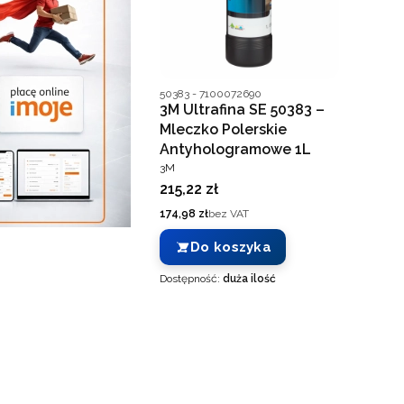
Kod producenta
50383 - 7100072690
3M Ultrafina SE 50383 –
Mleczko Polerskie
Antyhologramowe 1L
PRODUCENT
3M
Cena
215,22 zł
Cena
174,98 zł
bez VAT
Do koszyka
Dostępność:
duża ilość