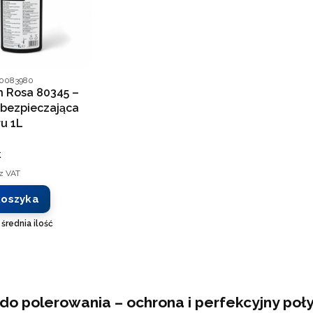
nta
00083980
h Rosa 80345 –
abezpieczająca
ru 1L
T
ł
z VAT
koszyka
:
średnia ilość
do polerowania – ochrona i perfekcyjny poł