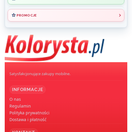
PROMOCJE
Koniec menu
Satysfakcjonujące zakupy mobilne.
INFORMACJE
O nas
Regulamin
Polityka prywatności
Dostawa i płatność