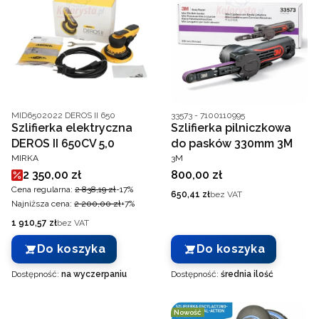
Kod producenta
Kod producenta
MID6502022 DEROS II 650
33573 - 7100110995
Szlifierka elektryczna
Szlifierka pilniczkowa
DEROS II 650CV 5,0
do pasków 330mm 3M
PRODUCENT
PRODUCENT
MIRKA
3M
Cena promocyjna
Cena
2 350,00 zł
800,00 zł
Cena regularna:
2 838,19 zł
-17%
Cena
650,41 zł
bez VAT
Najniższa cena:
2 200,00 zł
+7%
Cena
1 910,57 zł
bez VAT
Do koszyka
Do koszyka
Dostępność:
na wyczerpaniu
Dostępność:
średnia ilość
Nowość