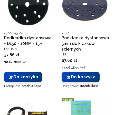
Kod producenta
Kod producenta
07660719360
51126
Podkładka dystansowa
Podkładka dystansowa
- D150 - 10MM - 15H
5mm do krążków
PRODUCENT
ściernych
NORTON
PRODUCENT
Cena
37,66 zł
3M
Cena
67,60 zł
Cena
30,62 zł
bez VAT
Cena
54,96 zł
bez VAT
Do koszyka
Do koszyka
Dostępność:
średnia ilość
Dostępność:
średnia ilość
Nowość