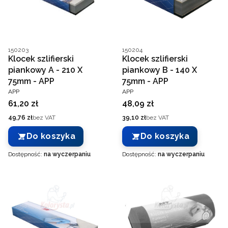
Kod producenta
Kod producenta
150203
150204
Klocek szlifierski
Klocek szlifierski
piankowy A - 210 X
piankowy B - 140 X
75mm - APP
75mm - APP
PRODUCENT
PRODUCENT
APP
APP
Cena
Cena
61,20 zł
48,09 zł
Cena
Cena
49,76 zł
bez VAT
39,10 zł
bez VAT
Do koszyka
Do koszyka
Dostępność:
na wyczerpaniu
Dostępność:
na wyczerpaniu