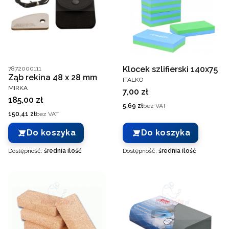
Kod producenta
Klocek szlifierski 140x75
7872000111
Ząb rekina 48 x 28 mm
PRODUCENT
ITALKO
PRODUCENT
MIRKA
Cena
7,00 zł
Cena
185,00 zł
Cena
5,69 zł
bez VAT
Cena
150,41 zł
bez VAT
Do koszyka
Do koszyka
Dostępność:
średnia ilość
Dostępność:
średnia ilość