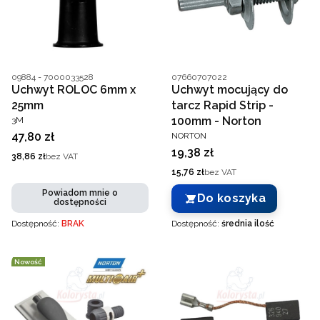
Kod producenta
Kod producenta
09884 - 7000033528
07660707022
Uchwyt ROLOC 6mm x
Uchwyt mocujący do
25mm
tarcz Rapid Strip -
PRODUCENT
100mm - Norton
3M
PRODUCENT
Cena
47,80 zł
NORTON
Cena
19,38 zł
Cena
38,86 zł
bez VAT
Cena
15,76 zł
bez VAT
Powiadom mnie o
Do koszyka
dostępności
Dostępność:
BRAK
Dostępność:
średnia ilość
Nowość