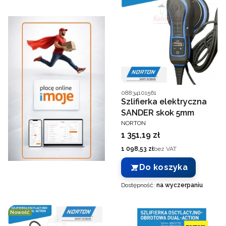
Kod producenta
08834101561
Szlifierka elektryczna
SANDER skok 5mm
PRODUCENT
NORTON
Cena
1 351,19 zł
Cena
1 098,53 zł
bez VAT
Do koszyka
Dostępność:
na wyczerpaniu
Nowość