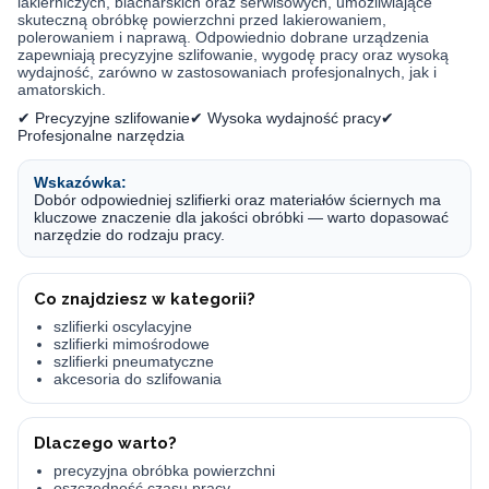
lakierniczych, blacharskich oraz serwisowych, umożliwiające
skuteczną obróbkę powierzchni przed lakierowaniem,
polerowaniem i naprawą. Odpowiednio dobrane urządzenia
zapewniają precyzyjne szlifowanie, wygodę pracy oraz wysoką
wydajność, zarówno w zastosowaniach profesjonalnych, jak i
amatorskich.
✔ Precyzyjne szlifowanie✔ Wysoka wydajność pracy✔
Profesjonalne narzędzia
Wskazówka:
Dobór odpowiedniej szlifierki oraz materiałów ściernych ma
kluczowe znaczenie dla jakości obróbki — warto dopasować
narzędzie do rodzaju pracy.
Co znajdziesz w kategorii?
szlifierki oscylacyjne
szlifierki mimośrodowe
szlifierki pneumatyczne
akcesoria do szlifowania
Dlaczego warto?
precyzyjna obróbka powierzchni
oszczędność czasu pracy