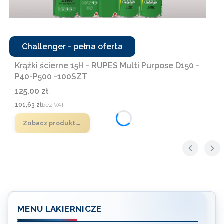
Challenger - pełna oferta
Krążki ścierne 15H - RUPES Multi Purpose D150 -
Bestseller
Nowość
P40-P500 -100SZT
Cena
125,00 zł
Cena
101,63 zł
bez VAT
Zobacz produkt
MENU LAKIERNICZE