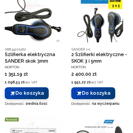
Kod producenta
Kod producenta
08834101562
SANDER 1+1
Szlifierka elektryczna
2 Szlifierki elektryczne -
SANDER skok 3mm
SKOK 3 i 5mm
PRODUCENT
PRODUCENT
NORTON
NORTON
Cena
Cena
1 351,19 zł
2 400,00 zł
Cena
Cena
1 098,53 zł
bez VAT
1 951,22 zł
bez VAT
Do koszyka
Do koszyka
Dostępność:
średnia ilość
Dostępność:
na wyczerpaniu
Nowość