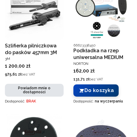
Kod producenta
Szlifierka pilniczkowa
66623338450
Podkładka na rzep
do pasków 457mm 3M
uniwersalna MEDIUM
PRODUCENT
3M
PRODUCENT
NORTON
Cena
1 200,00 zł
Cena
162,00 zł
Cena
975,61 zł
bez VAT
Cena
131,71 zł
bez VAT
Powiadom mnie o
Do koszyka
dostępności
Dostępność:
BRAK
Dostępność:
na wyczerpaniu