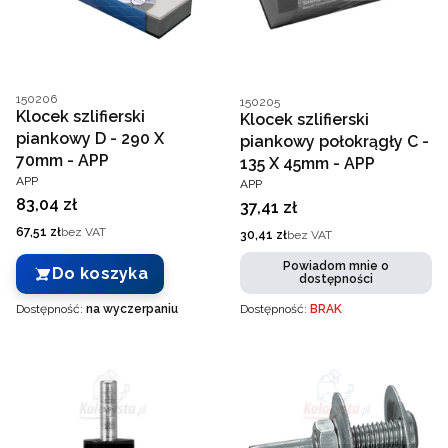
Kod producenta
150206
Kod producenta
150205
Klocek szlifierski
Klocek szlifierski
piankowy D - 290 X
piankowy połokrągły C -
70mm - APP
135 X 45mm - APP
PRODUCENT
APP
PRODUCENT
APP
Cena
83,04 zł
Cena
37,41 zł
Cena
67,51 zł
bez VAT
Cena
30,41 zł
bez VAT
Powiadom mnie o
Do koszyka
dostępności
Dostępność:
na wyczerpaniu
Dostępność:
BRAK