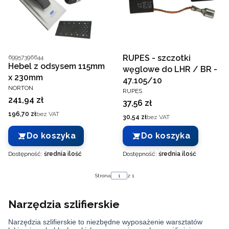
Kod producenta
RUPES - szczotki
69957396644
Hebel z odsysem 115mm
węglowe do LHR / BR -
x 230mm
47.105/10
PRODUCENT
NORTON
PRODUCENT
RUPES
Cena
241,94 zł
Cena
37,56 zł
Cena
196,70 zł
bez VAT
Cena
30,54 zł
bez VAT
Do koszyka
Do koszyka
Dostępność:
średnia ilość
Dostępność:
średnia ilość
Strona
z 1
Narzędzia szlifierskie
Narzędzia szlifierskie to niezbędne wyposażenie warsztatów