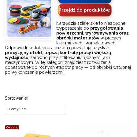
Przejdź do produktów
Narzędzia szlifierskie to niezbędne
wyposażenie do
przygotowania
powierzchni, wyrównywania oraz
obróbki materiałów
w pracach
lakierniczych i warsztatowych.
Odpowiednio dobrane akcesoria pozwalają uzyskać
precyzyjny efekt, lepszą kontrolę pracy i większą
wydajność
, zarówno przy szlifowaniu ręcznym, jak i
maszynowym. W tej kategorii znajdziesz rozwiązania
dopasowane do różnych etapów pracy — od obróbki wstępnej
po wykończenie powierzchni.
Lista produktów
Sortowanie:
Domyślne
Okazja