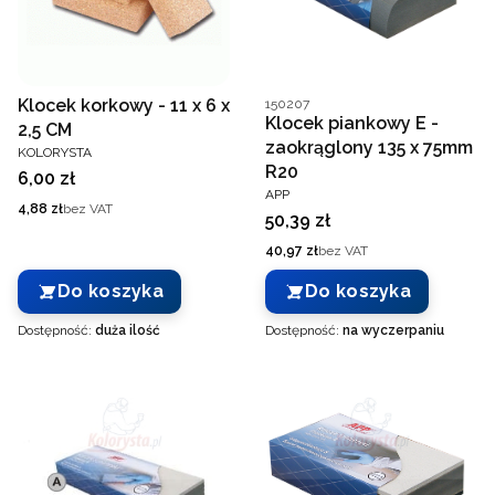
Kod producenta
Klocek korkowy - 11 x 6 x
150207
Klocek piankowy E -
2,5 CM
zaokrąglony 135 x 75mm
PRODUCENT
KOLORYSTA
R20
Cena
6,00 zł
PRODUCENT
APP
Cena
4,88 zł
bez VAT
Cena
50,39 zł
Cena
40,97 zł
bez VAT
Do koszyka
Do koszyka
Dostępność:
duża ilość
Dostępność:
na wyczerpaniu