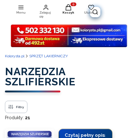
Produkty w koszyku: 0. Zobacz szcz
Menu
Zaloguj
Koszyk
Ulubione
Otwórz wyszukiwarkę
się
Kolorysta.pl
SPRZĘT LAKIERNICZY
NARZĘDZIA
SZLIFIERSKIE
Filtry
Produkty:
21
Czytaj pełny opis