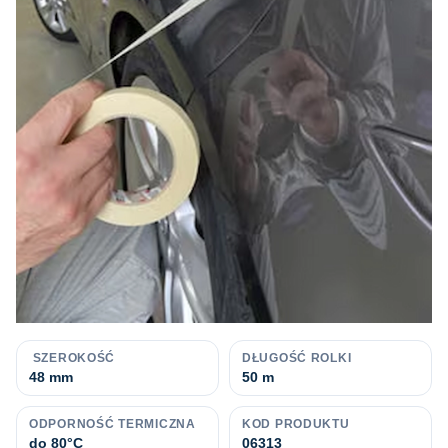
SZEROKOŚĆ
DŁUGOŚĆ ROLKI
48 mm
50 m
ODPORNOŚĆ TERMICZNA
KOD PRODUKTU
do 80°C
06313