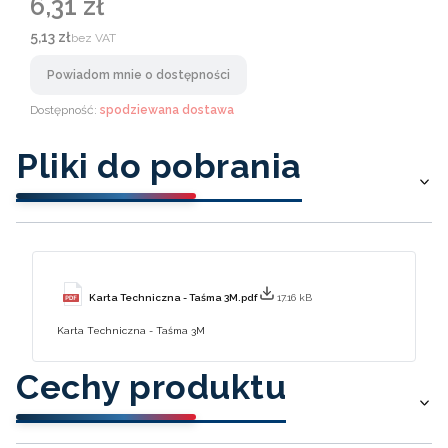
6,31 zł
Cena
Cena
5,13 zł
bez VAT
Powiadom mnie o dostępności
Dostępność:
spodziewana dostawa
Pliki do pobrania
Karta Techniczna - Taśma 3M.pdf
17.16 kB
Karta Techniczna - Taśma 3M
Cechy produktu