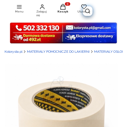
Produkty w koszyku: 0. Zobacz szcz
Menu
Zaloguj
Koszyk
Ulubione
Otwórz wyszukiwarkę
się
Kolorysta.pl
MATERIAŁY POMOCNICZE DO LAKIERNI
MATERIAŁY OSŁON
Etykiety