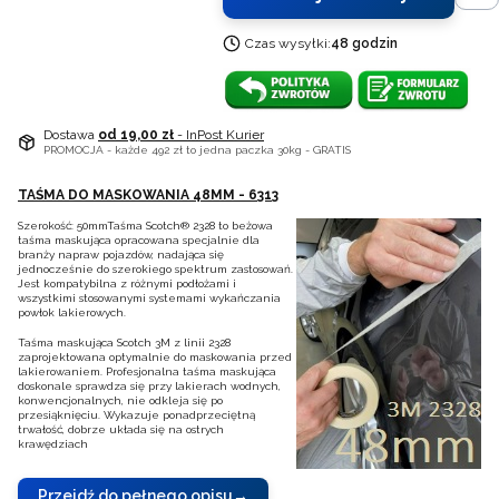
Czas wysyłki:
48 godzin
Dostawa
od 19,00 zł
- InPost Kurier
PROMOCJA - każde 492 zł to jedna paczka 30kg - GRATIS
TAŚMA DO MASKOWANIA 48MM - 6313
Szerokość: 50mmTaśma Scotch® 2328 to beżowa
taśma maskująca opracowana specjalnie dla
branży napraw pojazdów, nadająca się
jednocześnie do szerokiego spektrum zastosowań.
Jest kompatybilna z różnymi podłożami i
wszystkimi stosowanymi systemami wykańczania
powłok lakierowych.
Taśma maskująca Scotch 3M z linii 2328
zaprojektowana optymalnie do maskowania przed
lakierowaniem. Profesjonalna taśma maskująca
doskonale sprawdza się przy lakierach wodnych,
konwencjonalnych, nie odkleja się po
przesiąknięciu. Wykazuje ponadprzeciętną
trwałość, dobrze układa się na ostrych
krawędziach
Przejdź do pełnego opisu