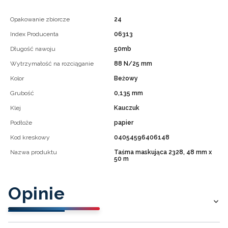
Opakowanie zbiorcze
24
Index Producenta
06313
Długość nawoju
50mb
Wytrzymałość na rozciąganie
88 N/25 mm
Kolor
Beżowy
Grubość
0,135 mm
Klej
Kauczuk
Podłoże
papier
Kod kreskowy
04054596406148
Nazwa produktu
Taśma maskująca 2328, 48 mm x
50 m
Opinie