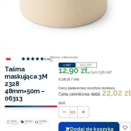
(Oceny: 1 Recenzje:
5.00
0)
z VAT
bez VAT
Taśma
12,90 zł
Cena
w tym 23% VAT
w tym
23%
VAT
maskująca 3M
0,26 zł / mb
2328
Ceny podane bez kosztów dostawy.
48mm×50m –
22,02 zł
Cena cennikowa detal:
06313
Ilość
szt.
Dodaj do koszyka