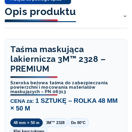
Opis produktu
Taśma maskująca
lakiernicza 3M™ 2328 –
PREMIUM
Szeroka beżowa taśma do zabezpieczania
powierzchni i mocowania materiałów
maskujących – PN 06313
1 SZTUKĘ – ROLKA 48 MM
CENA za:
× 50 M
48 mm × 50 m
3M™ 2328
Do 80°C
Klej kauczukowy