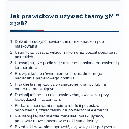
Jak prawidłowo używać taśmy 3M™
2328?
Dokładnie oczyść powierzchnię przeznaczoną do
maskowania.
Usuń kurz, tłuszcz, wilgoć, silikon oraz pozostałości past
polerskich.
Upewnij się, że podłoże jest suche i posiada odpowiednią
temperaturę.
Rozwijaj taśmę równomiernie, bez nadmiernego
naciągania papierowego nośnika.
Przyklej taśmę wzdłuż wyznaczonej granicy lub na
materiale maskującym.
Dociśnij taśmę na całej powierzchni, zwłaszcza przy
krawędziach i łączeniach.
Podczas mocowania papieru lub folii pozostaw
odpowiednią część taśmy na powierzchni elementu.
Nie naprężaj nadmiernie materiału maskującego,
ponieważ może powodować odklejanie taśmy.
Przed lakierowaniem sprawdź, czy wszystkie połączenia