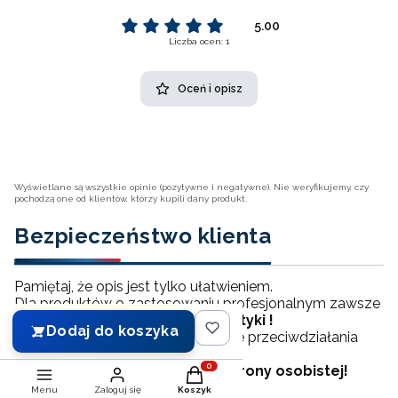
5.00
Liczba ocen: 1
Oceń i opisz
Wyświetlane są wszystkie opinie (pozytywne i negatywne). Nie weryfikujemy, czy
pochodzą one od klientów, którzy kupili dany produkt.
Bezpieczeństwo klienta
Pamiętaj, że opis jest tylko ułatwieniem.
Dla produktów o zastosowaniu profesjonalnym zawsze
zapoznaj się z
kartą charakterystyki !
Dodaj do koszyka
Zawiera ona informacje o sposobie przeciwdziałania
gdy dojdzie do zagrożenia.
Zawsze też
używaj środków ochrony osobistej!
Produkty w koszyku: 0. Zobacz szcz
Menu
Zaloguj się
Koszyk