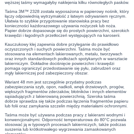
węższej taśmy wymagałyby naklejenia kilku równoległych pasków.
Taśma 3M™ 2328 została wyposażona w papierowy nośnik, który
łączy odpowiednią wytrzymałość z łatwym odrywaniem ręcznym.
Ułatwia to szybkie przygotowanie stanowiska pracy bez
konieczności każdorazowego używania nożyczek lub noża.
Papier dobrze dopasowuje się do prostych powierzchni, szerokich
krawędzi i łagodnych przetłoczeń występujących na karoserii.
Kauczukowy klej zapewnia dobre przyleganie do prawidłowo
oczyszczonych i suchych powierzchni. Taśma może być
stosowana na elementach lakierowanych, metalu, tworzywach
oraz innych standardowych podłożach spotykanych w warsztacie
lakierniczym. Dokładne dociśnięcie powierzchni i krawędzi
pomaga ograniczyć przedostawanie się pyłu, zabrudzeń oraz
mgły lakierniczej pod zabezpieczony obszar.
Wariant 48 mm jest szczególnie przydatny podczas
zabezpieczania szyb, opon, nadkoli, wnęk drzwiowych, progów,
większych fragmentów zderzaków, błotników i innych elementów
sąsiadujących z lakierowaną powierzchnią. Szeroka taśma
dobrze sprawdza się także podczas łączenia fragmentów papieru
lub folii oraz zamykania szczelin między materiałami ochronnymi.
Taśma może być używana podczas pracy z lakierami wodnymi i
konwencjonalnymi. Odporność temperaturowa do 80°C pozwala
stosować ją w typowych procesach lakierniczych, także podczas
suszenia lub krótkotrwałego wygrzewania zamaskowanych